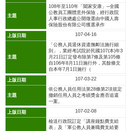
108年至110年「闔家安康」─全國
公教員工團體意外保險，經行政院
人事行政總處公開徵選由中國人壽
保險股份有限公司獲選承作
107-04-16
「公務人員退休資遣撫卹法施行細
則」，業經考試院於民國107(本)年3
月21日訂定發布除第7條及第105條
自106年8月11日施行外，其餘條文
自本年7月1日施行（
107-03-22
依公務人員任用法第28條第2項規定
撤銷任用人員之考績獎金應否追還
一案。
107-02-08
檢送行政院訂定「講座鐘點費支給
表」及「軍公教人員兼職費支給要