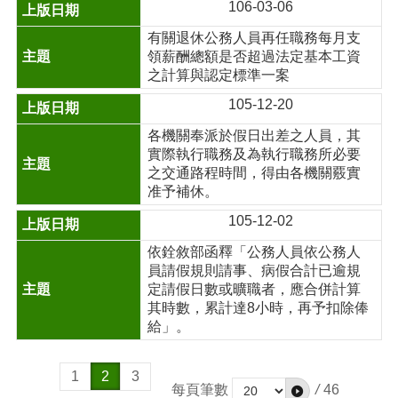
106-03-06
有關退休公務人員再任職務每月支
領薪酬總額是否超過法定基本工資
之計算與認定標準一案
105-12-20
各機關奉派於假日出差之人員，其
實際執行職務及為執行職務所必要
之交通路程時間，得由各機關覈實
准予補休。
105-12-02
依銓敘部函釋「公務人員依公務人
員請假規則請事、病假合計已逾規
定請假日數或曠職者，應合併計算
其時數，累計達8小時，再予扣除俸
給」。
1
2
3
每頁筆數
/
46