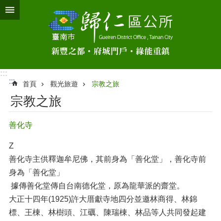
跳到主要內容區塊
:::
:::
首頁
觀光旅遊
宗教之旅
宗教之旅
善化寺
Z
善化寺主供釋迦牟尼佛，其前身為「善化堂」，善化寺前
身為「善化堂」
據傳善化堂傳自台南德化堂，原為龍華派的齋堂。
大正十四年(1925)許大厝獻寺地四分並邀林商得、林錦
標、王棟、林樹頭、江礪、陳瑞棟、林品等人共同發起建