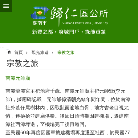
跳到主要內容區塊
:::
:::
首頁
觀光旅遊
宗教之旅
宗教之旅
南潭元帥廟
南潭龍潭宮主祀池府千歲、南潭元帥廟主祀元帥爺(李元
帥)，據廟碑記載，元帥爺係清朝光緒年間年間，位於南潭
社外墓仔尾樹林內，因戰亂而遍地白骨，地方耆老目視尤
憐，遂撿拾並建廟供奉。後因日治時期因建機場，遷建南
潭社西潭埤邊，至機場完工後再遷回。
至民國60年再度因國軍擴建機場再度遷至社西，於民國77