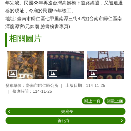
年完竣。民國88年再逢台灣高鐵橋下道路經過，又被迫遷
移於現址，今廟於民國95年竣工。
地址: 臺南市歸仁區七甲里南潭三街42號(台南市歸仁區南
潭龍潭宮/元帥廟 臉書粉書專頁)
相關圖片
發布單位：臺南市歸仁區公所
上版日期：114-11-25
修改時間：114-11-25
回上一頁
回最上面
媽廟亭
善化寺