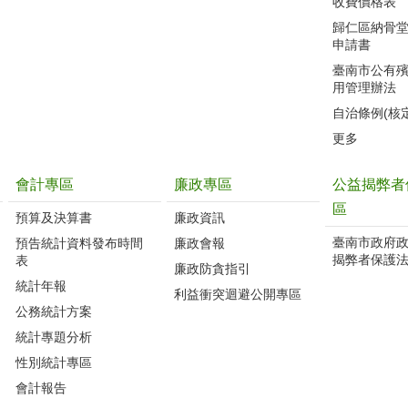
收費價格表
歸仁區納骨
申請書
臺南市公有
用管理辦法
自治條例(核
更多
會計專區
廉政專區
公益揭弊者
區
預算及決算書
廉政資訊
臺南市政府
預告統計資料發布時間
廉政會報
揭弊者保護
表
廉政防貪指引
統計年報
利益衝突迴避公開專區
公務統計方案
統計專題分析
性別統計專區
會計報告