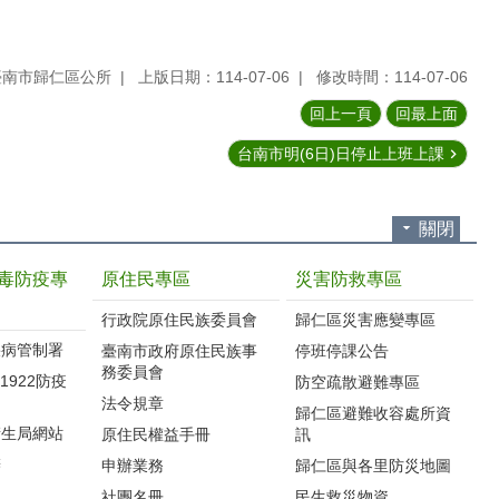
臺南市歸仁區公所
上版日期：114-07-06
修改時間：114-07-06
回上一頁
回最上面
台南市明(6日)日停止上班上課
關閉
毒防疫專
原住民專區
災害防救專區
行政院原住民族委員會
歸仁區災害應變專區
疾病管制署
臺南市政府原住民族事
停班停課公告
務委員會
1922防疫
防空疏散避難專區
)
法令規章
歸仁區避難收容處所資
衛生局網站
原住民權益手冊
訊
辦
申辦業務
歸仁區與各里防災地圖
社團名冊
民生救災物資