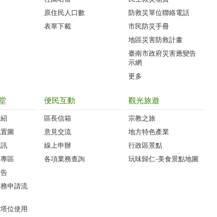
原住民人口數
防救災單位聯絡電話
表單下載
市民防災手冊
地區災害防救計畫
臺南市政府災害應變告
示網
更多
堂
便民互動
觀光旅遊
介紹
區長信箱
宗教之旅
配置圖
意見交流
地方特色產業
資訊
線上申辦
行政區景點
金專區
各項業務查詢
玩味歸仁-美食景點地圖
公告
業務申請流
堂塔位使用