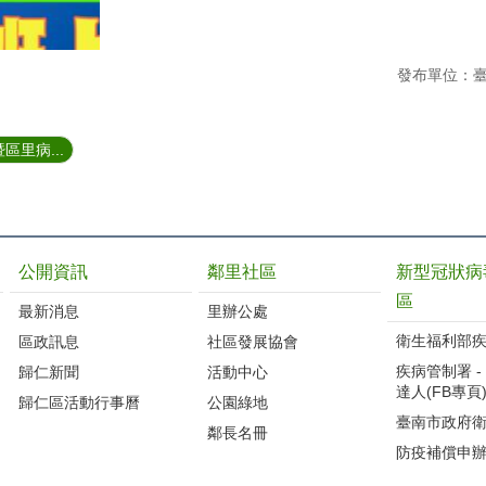
發布單位：
區里病...
公開資訊
鄰里社區
新型冠狀病
區
最新消息
里辦公處
衛生福利部
區政訊息
社區發展協會
疾病管制署 - 
歸仁新聞
活動中心
達人(FB專頁
歸仁區活動行事曆
公園綠地
臺南市政府
鄰長名冊
防疫補償申