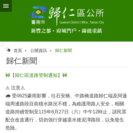
跳到主要內容區塊
:::
:::
首頁
公開資訊
歸仁新聞
歸仁新聞
🚧【歸仁區道路管制通知】🚧
⚠️ 注意⚠️
🌧 受0625豪雨影響，往石安橋、中路橋道路歸仁端及阿蓮
端周邊路段目前積水路況不穩，為維護用路人安全，相關
道路持續管制至115年6月27日（六）中午12時止，請民眾
配合改道通行，切勿強行穿越退水後泥濘路段，以免發生
危險。