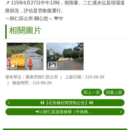
📌 115年6月27日中午12時，視雨量、二仁溪水位及現場道
路狀況，評估是否恢復通行。
～歸仁區公所 關心您～ 💙🩵
相關圖片
發布單位：臺南市歸仁區公所
上版日期：115-06-26
修改時間：115-06-26
回上一頁
回最上面
🚧【石安橋封閉管制公告】🚧
📢⚠️歸仁區道路橋樑（中路橋...