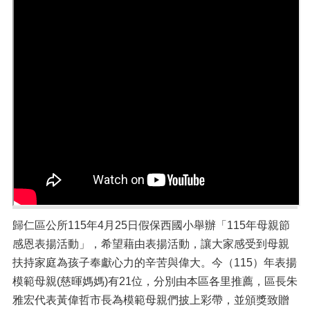
歸仁區公所115年4月25日假保西國小舉辦「115年母親節
感恩表揚活動」，希望藉由表揚活動，讓大家感受到母親
扶持家庭為孩子奉獻心力的辛苦與偉大。今（115）年表揚
模範母親(慈暉媽媽)有21位，分別由本區各里推薦，區長朱
雅宏代表黃偉哲市長為模範母親們披上彩帶，並頒獎致贈