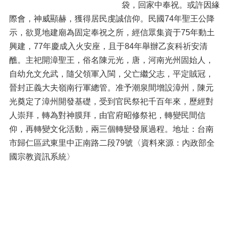
袋，回家中奉祝。或許因緣
際會，神威顯赫，獲得居民虔誠信仰。民國74年聖王公降
示，欲覓地建廟為固定奉祝之所，經信眾集資于75年動土
興建，77年慶成入火安座，且于84年舉辦乙亥科祈安清
醮。主祀開漳聖王，俗名陳元光，唐，河南光州固始人，
自幼允文允武，隨父領軍入閩，父亡繼父志，平定賊冠，
晉封正義大夫嶺南行軍總管。准予潮泉間增設漳州，陳元
光奠定了漳州開發基礎，受到官民祭祀千百年來，歷經對
人崇拜，轉為對神膜拜，由官府昭修祭祀，轉變民間信
仰，再轉變文化活動，兩三個轉變發展過程。地址：台南
市歸仁區武東里中正南路二段79號〈資料來源：內政部全
國宗教資訊系統〉