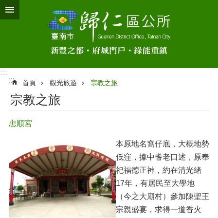
跳到主要內容區塊
:::
:::
首頁
觀光旅遊
宗教之旅
宗教之旅
忠順宮
本原地名窩仔底，大概地勢
低窪，據中耆老口述，原奉
祀福德正神，約在清光緒
17年，有居民至大學地
（今之大廟村）參加陳聖王
宗親盛宴，求得一道香火