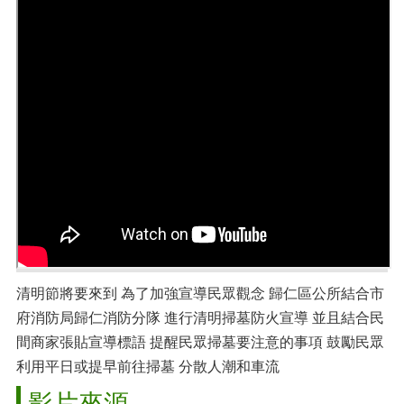
清明節將要來到 為了加強宣導民眾觀念 歸仁區公所結合市
府消防局歸仁消防分隊 進行清明掃墓防火宣導 並且結合民
間商家張貼宣導標語 提醒民眾掃墓要注意的事項 鼓勵民眾
利用平日或提早前往掃墓 分散人潮和車流
影片來源